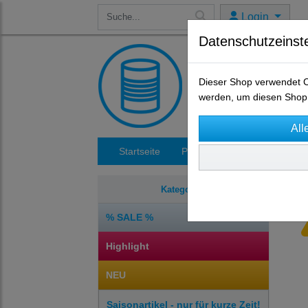
Login
Datenschutzeinst
Dieser Shop verwendet Co
werden, um diesen Shop 
Startseite
Produkte
Impressum
Kategorien
% SALE %
Highlight
NEU
Saisonartikel - nur für kurze Zeit!