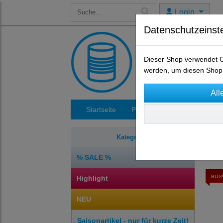
Login
Datenschutzeinst
Dieser Shop verwendet Co
werden, um diesen Shop 
Startseite
Produkte
Impressum
Res
Kategorien
% SALE %
aus
Highlight
NEU
Saisonartikel - nur für kurze Zeit!