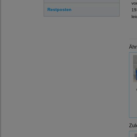
vo
Restposten
19
le
Ähn
Zul