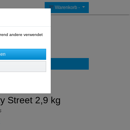
Warenkorb -
ährend andere verwendet
y Street 2,9 kg
6
€