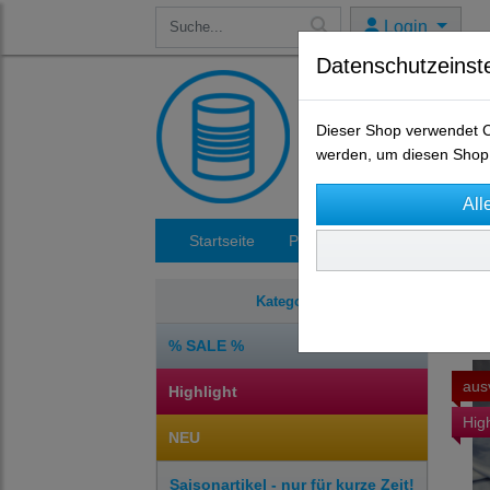
Login
Datenschutzeinst
Dieser Shop verwendet Co
werden, um diesen Shop 
Startseite
Produkte
Impressum
Sais
Kategorien
% SALE %
aus
Highlight
High
NEU
Saisonartikel - nur für kurze Zeit!