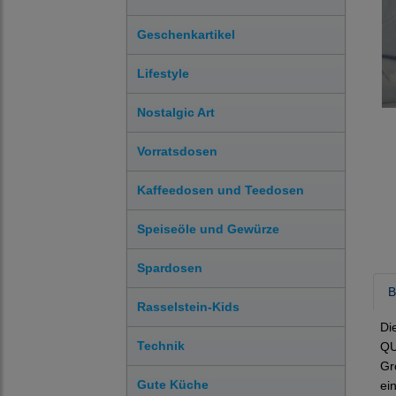
Geschenkartikel
Lifestyle
Nostalgic Art
Vorratsdosen
Kaffeedosen und Teedosen
Speiseöle und Gewürze
Spardosen
B
Rasselstein-Kids
Di
Technik
QU
Gr
Gute Küche
ei