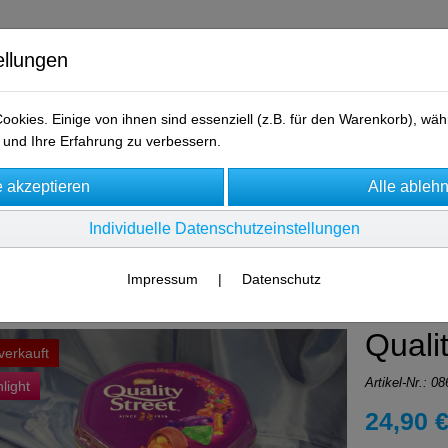
ellungen
okies. Einige von ihnen sind essenziell (z.B. für den Warenkorb), w
und Ihre Erfahrung zu verbessern.
AGB
Kontakt
Individuelle Datenschutzeinstellungen
onartikel - nur für kurze Zeit!
Impressum
|
Datenschutz
Qualit
verkauft
Artikel-Nr.:
08
light
24,90 