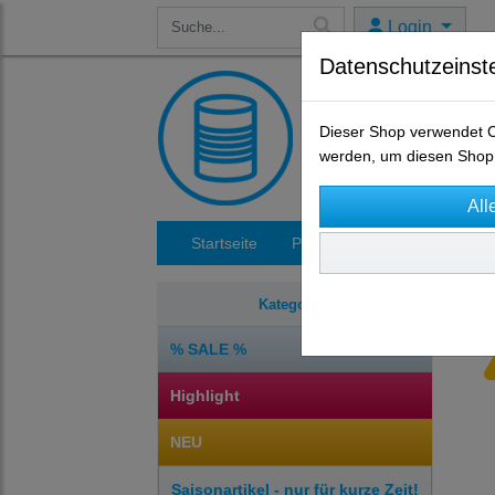
Login
Datenschutzeinst
Dieser Shop verwendet Co
werden, um diesen Shop 
Startseite
Produkte
Impressum
Kategorien
% SALE %
Highlight
NEU
Saisonartikel - nur für kurze Zeit!